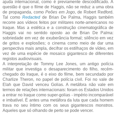
ajuda internacional, como é previamente descodificado. A
questão é que o filme de Haggis, não se reduz a uma obra
de propaganda, como
Peões em Jogo
, de Robert Redford.
Tal como
Redacted
de Brian De Palma, Haggis também
recorre aos vídeos feitos por militares norte-americanos no
Iraque. Mas a estética e a construção cinematográfica de
Haggis vai no sentido oposto ao de Brian De Palma:
sobriedade em vez de exuberância formal; silêncio em vez
de gritos e explosões; o cinema como meio de dar uma
perspectiva mais ampla, decifrar os estilhaços de vídeo, em
vez de uma espécie de mosaico gigantesco de diferentes
registos audiovisuais.
A interpretação de Tommy Lee Jones, um antigo polícia
militar que investiga o desaparecimento do filho, recém-
chegado do Iraque, é o eixo do filme, bem secundado por
Charlize Theron, no papel de polícia civil. Foi no vale de
Elah que David venceu Golias. A metáfora não vale em
termos de relações internacionais: foram os Estados Unidos
a entrar no Iraque como super-golias - império incomparável
e imbatível. É antes uma metáfora da luta que cada homem
trava no seu íntimo com os seus gigantescos monstros.
Aqueles que só olhando de perto se pode vencer.